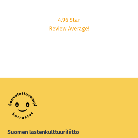
4.96 Star
Review Average!
Suomen lastenkulttuuriliitto