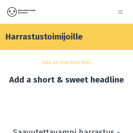
Siirry
sisältöön
Harrastustoimijoille
Add an overline text
Add a short & sweet headline
Saavutettavampi harrastus -